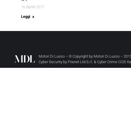
16 Aprile 2017
Leggi
Motori Di Lusso – © Copyright by
Motori Di Lusso
– 2015
Cyber Security by
Firenet Ltd S.r.l.
&
Cyber Crime CCIS It