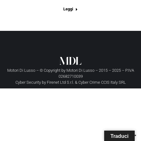
Leggi
Motori Di Lusso – © Copyright by
Motori Di Lusso
– 2015 – 2025 – P.IVA
02682710039
Cyber Security by
Firenet Ltd S.r.l.
&
Cyber Crime CCIS Italy SRL
Traduci