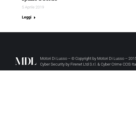
5 Aprile 2019
Leggi
Motori Di Lusso – © Copyright by
Motori Di Lusso
– 2015
Cyber Security by
Firenet Ltd S.r.l.
&
Cyber Crime CCIS It