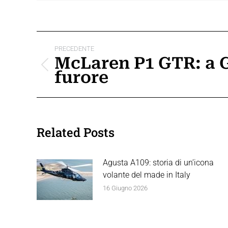
Naviga
PRECEDENTE
tra
McLaren P1 GTR: a 
Post
furore
i
precedente:
post
Related Posts
Agusta A109: storia di un’icona
volante del made in Italy
16 Giugno 2026