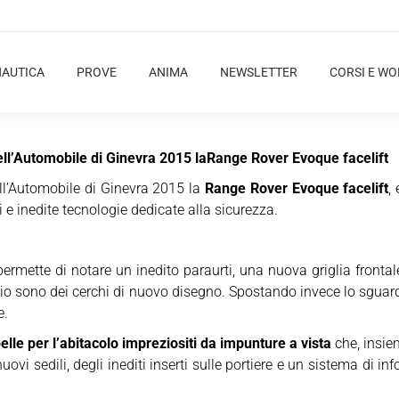
NAUTICA
PROVE
ANIMA
NEWSLETTER
CORSI E W
dell’Automobile di Ginevra 2015 laRange Rover Evoque facelift
ell’Automobile di Ginevra 2015 la
Range Rover Evoque facelift
,
 e inedite tecnologie dedicate alla sicurezza.
ermette di notare un inedito paraurti, una nuova griglia frontal
chio sono dei cerchi di nuovo disegno. Spostando invece lo sguar
e.
pelle per l’abitacolo impreziositi da impunture a vista
che, insiem
nuovi sedili, degli inediti inserti sulle portiere e un sistema di i