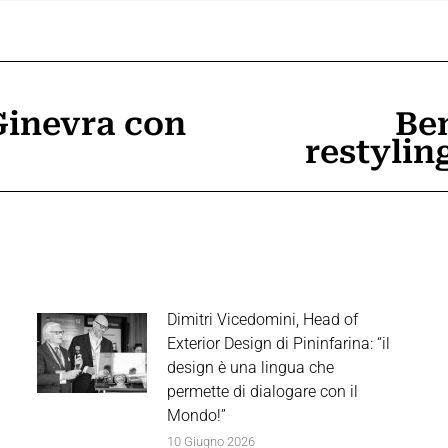
Ginevra con
Be
Prossimo
restyling
post:
Dimitri Vicedomini, Head of
Exterior Design di Pininfarina: “il
design è una lingua che
permette di dialogare con il
Mondo!”
10 Giugno 2026