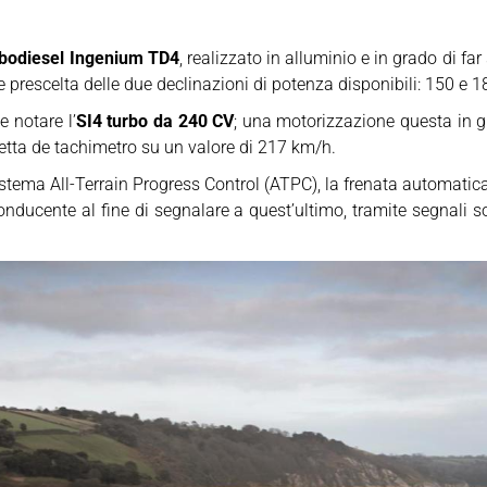
rbodiesel Ingenium TD4
, realizzato in alluminio e in grado di fa
e prescelta delle due declinazioni di potenza disponibili: 150 e 1
e notare l’
SI4 turbo da 240 CV
; una motorizzazione questa in gr
etta de tachimetro su un valore di 217 km/h.
sistema All-Terrain Progress Control (ATPC), la frenata automatic
nducente al fine di segnalare a quest’ultimo, tramite segnali son