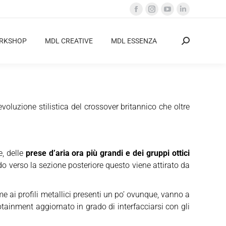
Facebook
Instagram
YouTube
Linkedin
page
page
page
page
opens
opens
opens
opens
ORKSHOP
MDL CREATIVE
MDL ESSENZA
Cerca:
in
in
in
in
new
new
new
new
window
window
window
window
 evoluzione stilistica del crossover britannico che oltre
e, delle
prese d’aria ora più grandi e dei gruppi ottici
do verso la sezione posteriore questo viene attirato da
e ai profili metallici presenti un po’ ovunque, vanno a
nfotainment aggiornato in grado di interfacciarsi con gli