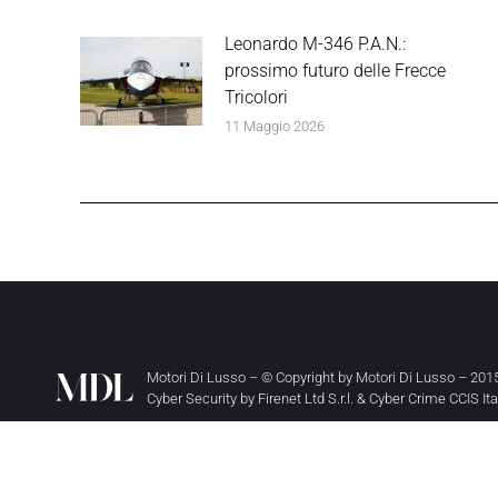
Leonardo M-346 P.A.N.:
prossimo futuro delle Frecce
Tricolori
11 Maggio 2026
Motori Di Lusso – © Copyright by
Motori Di Lusso
– 2015
Cyber Security by
Firenet Ltd S.r.l.
&
Cyber Crime CCIS It