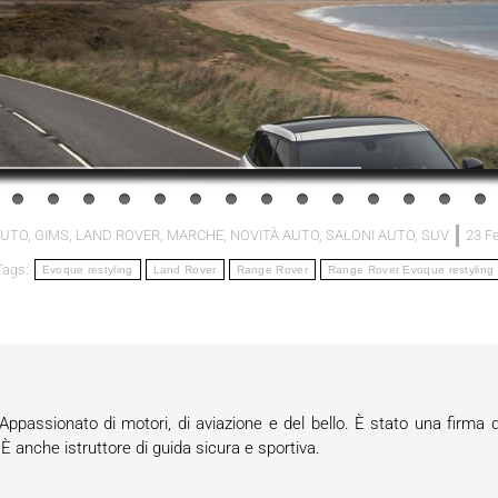
AUTO
,
GIMS
,
LAND ROVER
,
MARCHE
,
NOVITÀ AUTO
,
SALONI AUTO
,
SUV
23 F
Tags:
Evoque restyling
Land Rover
Range Rover
Range Rover Evoque restyling
passionato di motori, di aviazione e del bello. È stato una firma d
anche istruttore di guida sicura e sportiva.