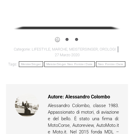
Categorie:
LIFESTYLE
,
MARCHE
,
MEISTERSINGER
,
OROLOGI
27 Marzo 2020
Tags:
MeisterSinger
MeisterSinger Neo Pointer Date
Neo Pointer Date
Autore:
Alessandro Colombo
Alessandro Colombo, classe 1983.
Appassionato di motori, di aviazione
e del bello. È stato una firma di:
MotoCorse, Autoreview, AutoMoto.it
e Moto.it. Nel 2015 fonda MDL –