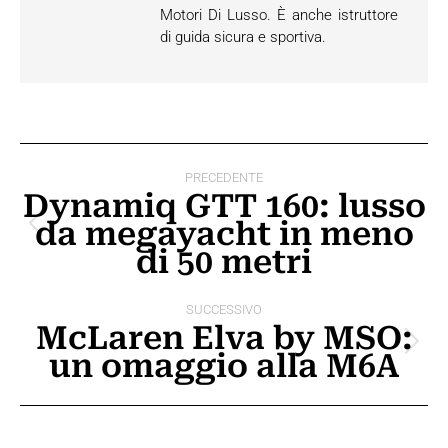
Motori Di Lusso. È anche istruttore
di guida sicura e sportiva.
Naviga
PRECEDENTE
tra
Dynamiq GTT 160: lusso
da megayacht in meno
i
Post
di 50 metri
precedente:
post
SUCCESSIVO
McLaren Elva by MSO:
Prossimo
un omaggio alla M6A
post: