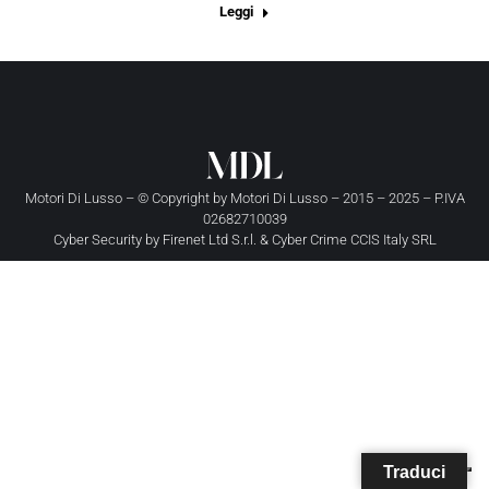
Leggi
Motori Di Lusso – © Copyright by
Motori Di Lusso
– 2015 – 2025 – P.IVA
02682710039
Cyber Security by
Firenet Ltd S.r.l.
&
Cyber Crime CCIS Italy SRL
Traduci