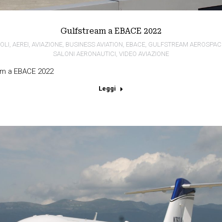
Gulfstream a EBACE 2022
OLI
,
AEREI
,
AVIAZIONE
,
BUSINESS AVIATION
,
EBACE
,
GULFSTREAM AEROSPAC
SALONI AERONAUTICI
,
VIDEO AVIAZIONE
eam a EBACE 2022
Leggi