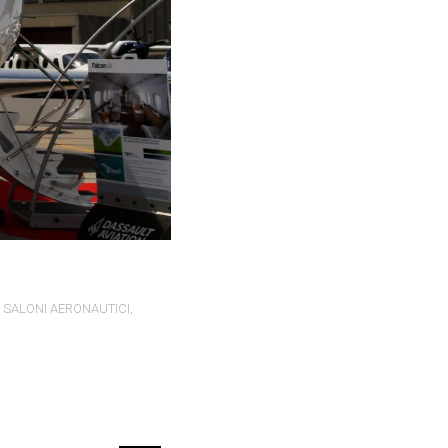
,
SALONI AERONAUTICI
,