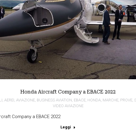
Honda Aircraft Company a EBACE 2022
LI
,
AEREI
,
AVIAZIONE
,
BUSINESS AVIATION
,
EBACE
,
HONDA
,
MARCHE
,
PROVE
,
VIDEO AVIAZIONE
ircraft Company a EBACE 2022
Leggi