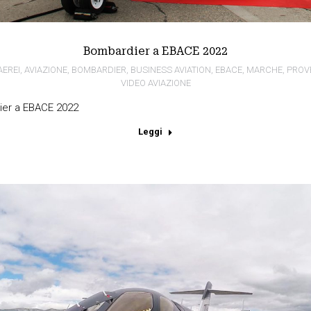
Bombardier a EBACE 2022
AEREI
,
AVIAZIONE
,
BOMBARDIER
,
BUSINESS AVIATION
,
EBACE
,
MARCHE
,
PROV
VIDEO AVIAZIONE
ier a EBACE 2022
Leggi