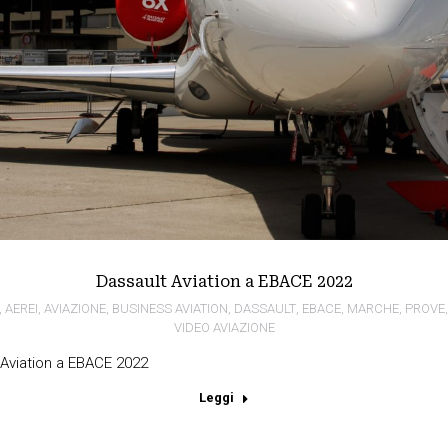
Dassault Aviation a EBACE 2022
,
AEREI
,
AVIAZIONE
,
BUSINESS AVIATION
,
DASSAULT
,
EBACE
,
MARCHE
,
PROVE
VIDEO AVIAZIONE
 Aviation a EBACE 2022
Leggi