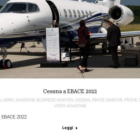
Cessna a EBACE 2022
I
,
AEREI
,
AVIAZIONE
,
BUSINESS AVIATION
,
CESSNA
,
EBACE
,
MARCHE
,
PROVE
,
VIDEO AVIAZIONE
a EBACE 2022
Leggi