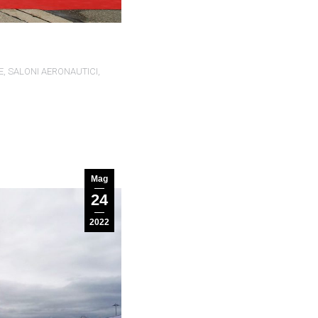
E
,
SALONI AERONAUTICI
,
Mag
24
2022