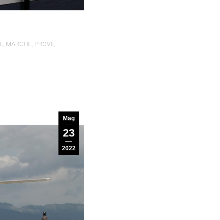
E
,
MARCHE
,
PROVE
,
Mag
23
2022