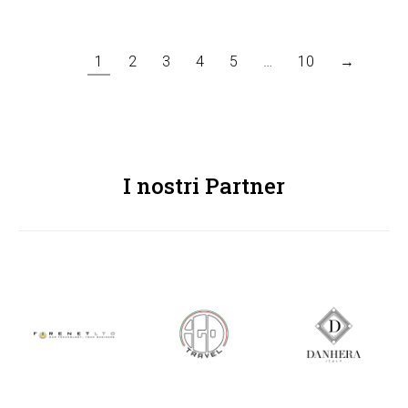
1
2
3
4
5
…
10
→
I nostri Partner