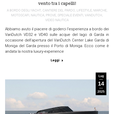
vento tra i capelli!
A BORDO DEGLI YACHT
,
CANTIERE DEL PARDO
,
LIFESTYLE
,
MARCHE
,
MOTOSCAFI
,
NAUTICA
,
PROVE
,
SPECIALE EVENTI
,
VANDUTCH
,
VIDEO NAUTICA
Abbiamo avuto il piacere di goderci l’esperienza a bordo dei
VanDutch VD32 e VD40 sulle acque del lago di Garda in
occasione dell’apertura del VanDutch Center Lake Garda di
Moniga del Garda presso il Porto di Moniga. Ecco come è
andata la nostra luxury-experience
Leggi
Lug
14
2025