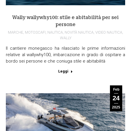
Wally wallywhy100: stile e abitabilità per sei
persone
MARCHE
,
MOTOSCAFI
,
NAUTICA
,
NOVITÀ NAUTICA
,
VIDEO NAUTICA
,
WALLY
Il cantiere monegasco ha rilasciato le prime informazioni
relative al wallywhy100, imbarcazione in grado di ospitare a
bordo sei persone e che coniuga stile e abitabilità
Leggi
Feb
24
2025