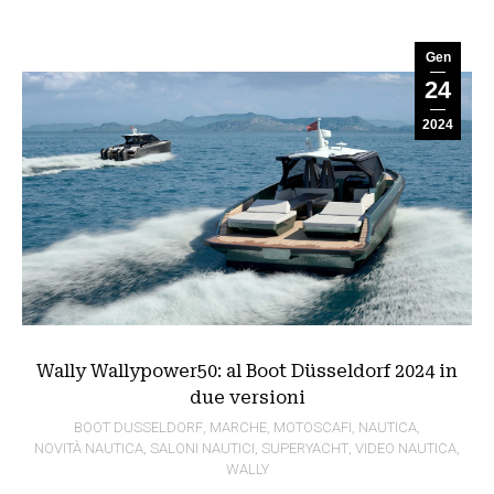
Gen
24
2024
Wally Wallypower50: al Boot Düsseldorf 2024 in
due versioni
BOOT DUSSELDORF
,
MARCHE
,
MOTOSCAFI
,
NAUTICA
,
NOVITÀ NAUTICA
,
SALONI NAUTICI
,
SUPERYACHT
,
VIDEO NAUTICA
,
WALLY