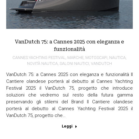
VanDutch 75: a Cannes 2025 con eleganza e
funzionalità
CANNES YACHTING FESTIVAL
,
MARCHE
,
MOTOSCAFI
,
NAUTICA
,
NOVITÀ NAUTICA
,
SALONI NAUTICI
,
VANDUTCH
VanDutch 75: a Cannes 2025 con eleganza e funzionalità Il
Cantiere olandese porterà al debutto al Cannes Yachting
Festival 2025 il VanDutch 75, progetto che introduce
soluzioni che vedremo sul resto della futura gamma
preservando gli stilemi del Brand Il Cantiere olandese
porterà al debutto al Cannes Yachting Festival 2025 il
VanDutch 75, progetto che…
Leggi