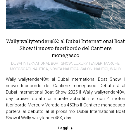
Wally wallytender48X: al Dubai International Boat
Show il nuovo fuoribordo del Cantiere
monegasco
DUBAI INTERNATIONAL BOAT SHOW
,
LUXURY TENDER
,
MARCHE
,
MOTOSCAFI
,
NAUTICA
,
NOVITÀ NAUTICA
,
SALONI NAUTICI
,
WALLY
Wally wallytender48X: al Dubai International Boat Show il
nuovo fuoribordo del Cantiere monegasco Debutterà al
Dubai International Boat Show 2025 il Wally wallytender48X,
day cruiser dotato di murate abbattibili e con 4 motori
fuoribordo Mercury Verado da 450hp Il Cantiere monegasco
porterà al debutto al al prossimo Dubai International Boat
Show il Wally wallytender48X, day…
Leggi