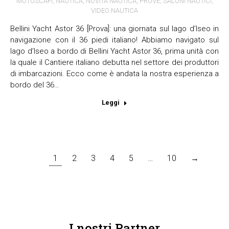
MOTOSCAFI
,
NAUTICA
,
NOVITÀ NAUTICA
,
PROVE
,
SALONI NAUTICI
,
VIDEO NAUTICA
Bellini Yacht Astor 36 [Prova]: una giornata sul lago d’Iseo in
navigazione con il 36 piedi italiano! Abbiamo navigato sul
lago d’Iseo a bordo di Bellini Yacht Astor 36, prima unità con
la quale il Cantiere italiano debutta nel settore dei produttori
di imbarcazioni. Ecco come è andata la nostra esperienza a
bordo del 36…
Leggi
1
2
3
4
5
…
10
→
I nostri Partner