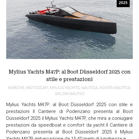
2025
Mylius Yachts M47P: al Boot Düsseldorf 2025 con
stile e prestazioni
MARCHE
,
MOTOSCAFI
,
MYLIUS YACHTS
,
NAUTICA
,
NOVITÀ NAUTICA
,
SALONI NAUTICI
Mylius Yachts M47P: al Boot Düsseldorf 2025 con stile e
prestazioni Il Cantiere di Podenzano presenta al Boot
Düsseldorf 2025 il Mylius Yachts M47P, che mira a coniugare
prestazioni da speedboat e comfort da yacht Il Cantiere di
Podenzano presenta al Boot Düsseldorf 2025 il Mylius
Yachts M47P, imbarcazione da 15.40 metri di lunghezza e…