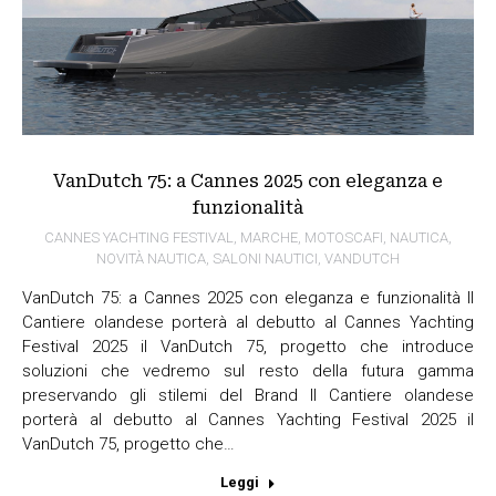
VanDutch 75: a Cannes 2025 con eleganza e
funzionalità
CANNES YACHTING FESTIVAL
,
MARCHE
,
MOTOSCAFI
,
NAUTICA
,
NOVITÀ NAUTICA
,
SALONI NAUTICI
,
VANDUTCH
VanDutch 75: a Cannes 2025 con eleganza e funzionalità Il
Cantiere olandese porterà al debutto al Cannes Yachting
Festival 2025 il VanDutch 75, progetto che introduce
soluzioni che vedremo sul resto della futura gamma
preservando gli stilemi del Brand Il Cantiere olandese
porterà al debutto al Cannes Yachting Festival 2025 il
VanDutch 75, progetto che…
Leggi