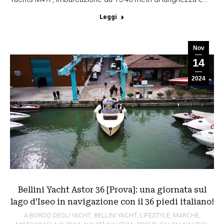
Leggi
Nov
14
2024
Bellini Yacht Astor 36 [Prova]: una giornata sul
lago d’Iseo in navigazione con il 36 piedi italiano!
A BORDO DEGLI YACHT
,
BELLINI YACHT
,
LIFESTYLE
,
MARCHE
,