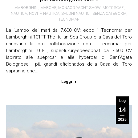
LAMBORGHINI
,
MARCHE
,
MONACO YACHT SHOW
,
MOTOSCAFI
,
NAUTICA
,
NOVITÀ NAUTICA
,
SALONI NAUTICI
,
SENZA CATEGORIA
,
TECNOMAR
La ‘Lambo’ dei mari da 7.600 CV: ecco il Tecnomar per
Lamborghini 101FT The Italian Sea Group e la Casa del Toro
rinnovano la loro collaborazione con il Tecnomar per
Lamborghini 101FT, super-luxury-speedboat da 7.600 CV
ispirato alle sueprcar e alle hypercar di Sant’Agata
Bolognese I più grandi aficionados della Casa del Toro
sapranno che…
Leggi
Lug
14
2025