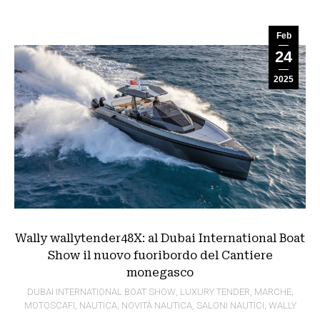
Feb
24
2025
Wally wallytender48X: al Dubai International Boat
Show il nuovo fuoribordo del Cantiere
monegasco
DUBAI INTERNATIONAL BOAT SHOW
,
LUXURY TENDER
,
MARCHE
,
MOTOSCAFI
,
NAUTICA
,
NOVITÀ NAUTICA
,
SALONI NAUTICI
,
WALLY