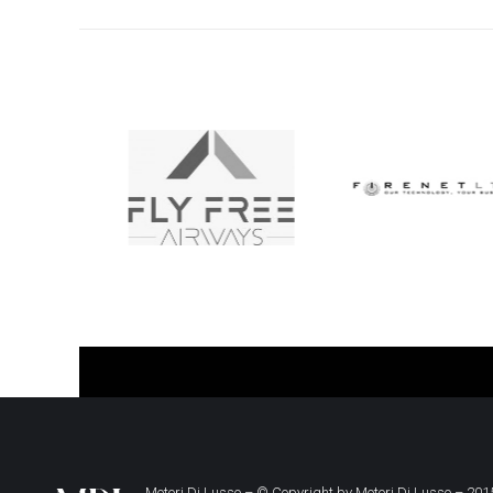
Motori Di Lusso – © Copyright by
Motori Di Lusso
– 2015