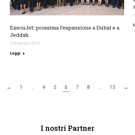
ExecuJet: prossima l’espansione a Dubai e a
Jeddah
5 Novembre 2015
Leggi
←
1
…
4
5
6
7
8
…
13
→
I nostri Partner