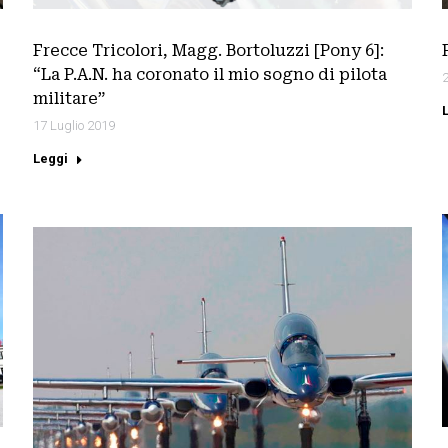
Frecce Tricolori, Magg. Bortoluzzi [Pony 6]:
“La P.A.N. ha coronato il mio sogno di pilota
2
militare”
17 Luglio 2019
Leggi