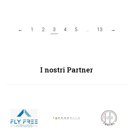
←
1
2
3
4
5
…
13
→
I nostri Partner