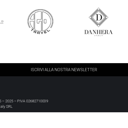
ISCRIVI ALLA NOSTRA NEWSLETTER
 – 2025 – P.IVA 02682710039
taly SRL