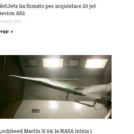
NetJets ha firmato per acquistare 20 jet
Aerion AS2
5 Marzo 2021
Leggi
Lockheed Martin X-59: la NASA inizia i