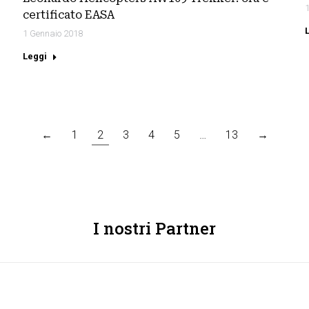
certificato EASA
1 Gennaio 2018
Leggi
←
1
2
3
4
5
…
13
→
I nostri Partner