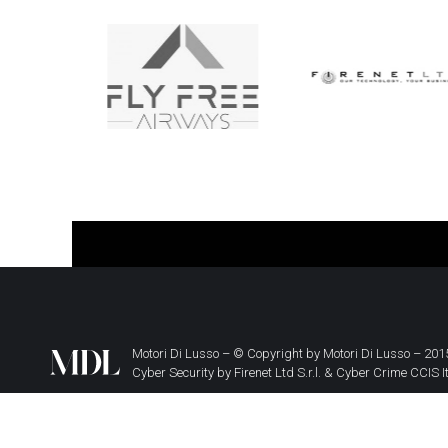
Motori Di Lusso – © Copyright by
Motori Di Lusso
– 2015
Cyber Security by
Firenet Ltd S.r.l.
&
Cyber Crime CCIS I