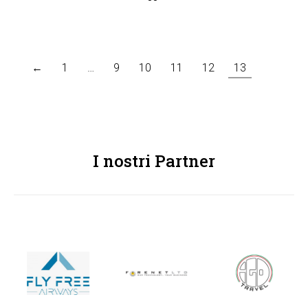
←
1
…
9
10
11
12
13
I nostri Partner