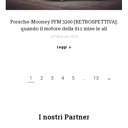
Porsche-Mooney PFM 3200 [RETROSPETTIVA]:
quando il motore della 911 mise le ali
18 Febbraio 2025
Leggi
1
2
3
4
5
…
13
→
I nostri Partner