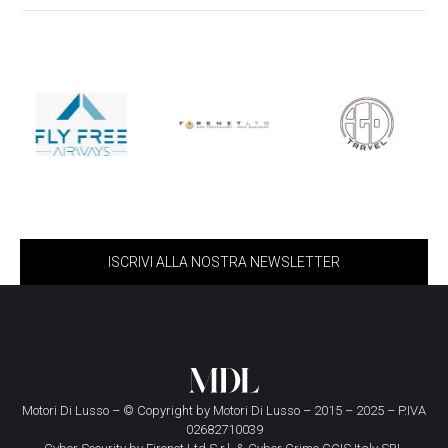
ISCRIVI ALLA NOSTRA NEWSLETTER
Motori Di Lusso – © Copyright by
Motori Di Lusso
– 2015 – 2025 – P.IVA
02682710039