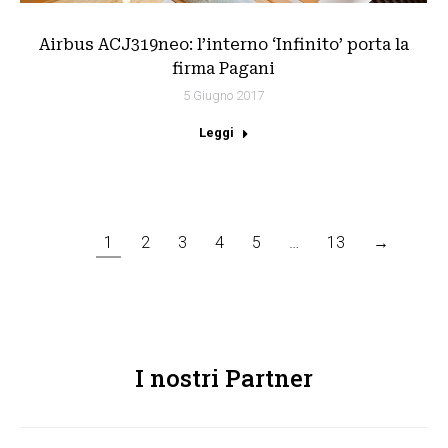
Airbus ACJ319neo: l’interno ‘Infinito’ porta la
firma Pagani
5 Giugno 2017
Leggi
1
2
3
4
5
…
13
→
I nostri Partner