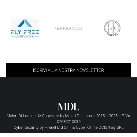
ISCRIVI ALLA NOSTRA NEWSLETTER
Motori Di Lusso – © Copyright by
Motori Di Lusso
– 2015 – 2025 – P.IVA
02682710039
Cyber Security by
Firenet Ltd S.r.l.
&
Cyber Crime CCIS Italy SRL